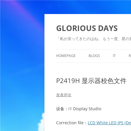
跳
至
正
GLORIOUS DAYS
文
「私が戻ってきたのはね。 もう一度、星の音
HOMEPAGE
BLOGS
IT
R
ALL POSTS
LINUX
P2419H 显示器校色文件
WINDOW
SYSTEM 
发表评论
SEEDBOX
设备：i1 Display Studio
DEEP LEA
Correction file：
LCD White LED IPS (De
OTHERS