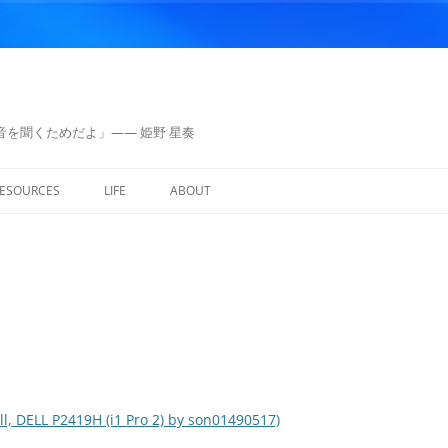
を聞くためだよ」—— 姫野 星奏
ESOURCES
LIFE
ABOUT
BDRIP
ANIME
SITE MAP
S
MUSIC
MISCELLANEOUS
MAINTENANCE
IMAGE
THINKING
SOFTWARE
RNING
OTHERS
ll, DELL P2419H (i1 Pro 2) by son01490517)