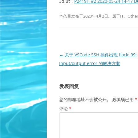
3dlut：
P2419H #2 2020-05-24 14-17 D
本条目发布于
2020年4月2日
。属于
IT
、
Othe
文
←
关于 VSCode SSH 插件出现 flock: 99:
章
Input/output error 的解决方案
导
航
发表回复
您的邮箱地址不会被公开。
必填项已用
*
评论
*