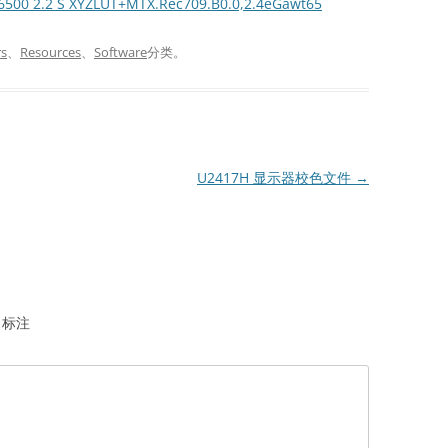
6500 2.2 S XYZLUT+MTX.Rec709.B0.0,2.4eGawt65
rs
、
Resources
、
Software
分类。
U2417H 显示器校色文件
→
标注