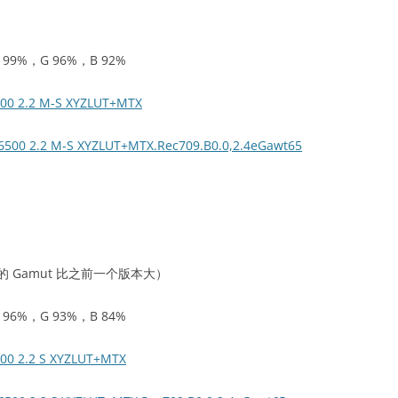
9%，G 96%，B 92%
500 2.2 M-S XYZLUT+MTX
6500 2.2 M-S XYZLUT+MTX.Rec709.B0.0,2.4eGawt65
Gamut 比之前一个版本大）
6%，G 93%，B 84%
500 2.2 S XYZLUT+MTX