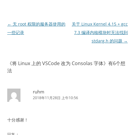
文
←
无 root 权限的服务器使用的
关于 Linux Kernel 4.15 + gcc
章
一些记录
7.3 编译内核模块时无法找到
导
stdarg.h 的问题
→
航
《
将 Linux 上的 VSCode 改为 Consolas 字体
》有6个想
法
ruhm
2018年11月28日 上午10:56
十分感谢！
↓
回复