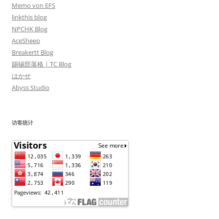
Memo von EFS
linkthis blog
NPCHK Blog
AceSheep
Breakertt Blog
踢锡部落格 | TC Blog
はかせ
Abyss Studio
访客统计