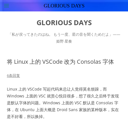
GLORIOUS DAYS
跳
至
GLORIOUS DAYS
正
文
「私が戻ってきたのはね。 もう一度、星の音を聞くためだよ」——
姫野 星奏
将 Linux 上的 VSCode 改为 Consolas 字体
6条回复
Linux 上的 VSCode 写起代码来总让人觉得莫名烦躁，而
Windows 上面的 VSC 就赏心悦目很多，想了很久之后终于发现
是默认字体的问题。Windows 上面的 VSC 默认是 Consolas 字
体，在 Ubuntu 上面大概是 Droid Sans 家族的某种版本，实在
是不好看，所以换掉。