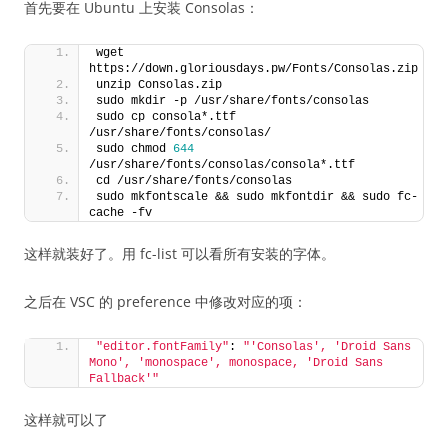
首先要在 Ubuntu 上安装 Consolas：
wget 
https://down.gloriousdays.pw/Fonts/Consolas.zip
unzip Consolas.zip
sudo mkdir -p /usr/share/fonts/consolas
sudo cp consola*.ttf 
/usr/share/fonts/consolas/
sudo chmod 
644
/usr/share/fonts/consolas/consola*.ttf
cd /usr/share/fonts/consolas
sudo mkfontscale && sudo mkfontdir && sudo fc-
cache -fv
这样就装好了。用 fc-list 可以看所有安装的字体。
之后在 VSC 的 preference 中修改对应的项：
"editor.fontFamily"
: 
"'Consolas', 'Droid Sans 
Mono', 'monospace', monospace, 'Droid Sans 
Fallback'"
这样就可以了